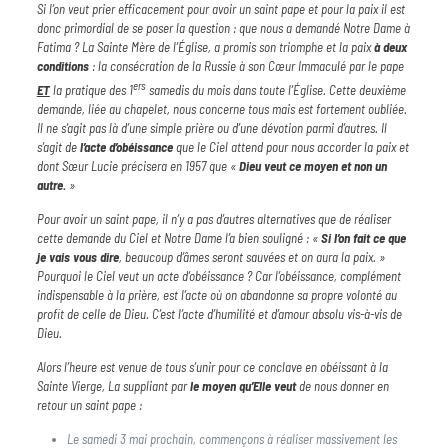
Si l’on veut prier efficacement pour avoir un saint pape et pour la paix il est
donc primordial de se poser la question : que nous a demandé Notre Dame à
Fatima ? La Sainte Mère de l’Église, a promis son triomphe et la paix
à deux
conditions
: la consécration de la Russie à son Cœur Immaculé par le pape
ers
ET
la pratique des 1
samedis du mois dans toute l’Église. Cette deuxième
demande, liée au chapelet, nous concerne tous mais est fortement oubliée.
Il ne s’agit pas là d’une simple prière ou d’une dévotion parmi d’autres. Il
s’agit de
l’acte d’obéissance
que le Ciel attend pour nous accorder la paix et
dont Sœur Lucie précisera en 1957 que «
Dieu
veut
ce
moyen
et
non
un
autre.
»
Pour avoir un saint pape, il n’y a pas d’autres alternatives que de réaliser
cette demande du Ciel et Notre Dame l’a bien souligné : «
Si
l’on
fait
ce
que
je
vais
vous
dire
, beaucoup d’âmes seront sauvées et on aura la paix. »
Pourquoi le Ciel veut un acte d’obéissance ? Car l’obéissance, complément
indispensable à la prière, est l’acte où on abandonne sa propre volonté au
profit de celle de Dieu. C’est l’acte d’humilité et d’amour absolu vis-à-vis de
Dieu.
Alors l’heure est venue de tous s’unir pour ce conclave en obéissant à la
Sainte Vierge, La suppliant par
le
moyen
qu’Elle
veut
de nous donner en
retour un saint pape :
Le samedi 3 mai prochain, commençons à réaliser massivement les