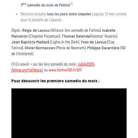
ers
(1)
1
samedis
du
mois
de
Fatima
.
Récitons ensuite
tous
les
jours
notre
chapelet
jusqu’au 13 mai comme
pour la bataille de Lépante.
Signé :
Régis de Lassus
(Alliance 1
ers
samedis de Fatima)
, Isabelle
Manceron
(Chapelet Perpétuel)
, Thomas Delenda
(Hozana/ Rosario)
,
Jean Baptiste Maillard
(Lights in the Dark)
, Yves de Lassus (
Cap
Fatima
), Olivier Bonnassies
(Marie de Nazareth)
, Philippe Darantière
(ND
de Chrétienté)
.
(1) En savoir + sur les 1
ers
samedis du mois :
jubile2025-
fatima.org/lalliance/
ou
www.fatima100.fr/631
Pour découvrir les premiers samedis du mois :