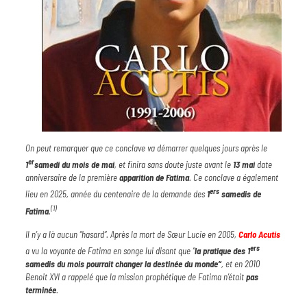
On peut remarquer que ce conclave va démarrer quelques jours après le
er
1
samedi du mois de mai
, et finira sans doute juste avant le
13 mai
date
anniversaire de la première
apparition de Fatima
. Ce conclave a également
ers
lieu en 2025, année du centenaire de la demande des
1
samedis
de
(1)
Fatima
.
Il n’y a là aucun “hasard“. Après la mort de Sœur Lucie en 2005,
Carlo
Acutis
ers
a vu la voyante de Fatima en songe lui disant que “
la
pratique
des
1
samedis
du
mois
pourrait
changer
la
destinée
du
monde“
, et en 2010
Benoit XVI a rappelé que la mission prophétique de Fatima n’était
pas
terminée
.