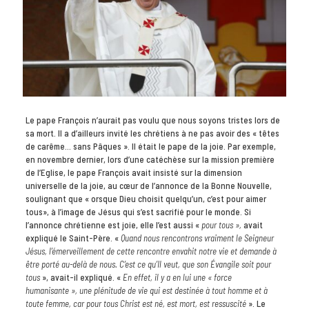
Le pape François n’aurait pas voulu que nous soyons tristes lors de
sa mort. Il a d’ailleurs invité les chrétiens à ne pas avoir des « têtes
de carême… sans Pâques ». Il était le pape de la joie. Par exemple,
en novembre dernier, lors d’une catéchèse sur la mission première
de l’Eglise, le pape François avait insisté sur la dimension
universelle de la joie, au cœur de l’annonce de la Bonne Nouvelle,
soulignant que « orsque Dieu choisit quelqu’un, c’est pour aimer
tous», à l’image de Jésus qui s’est sacrifié pour le monde. Si
l’annonce chrétienne est joie, elle l’est aussi «
pour tous »,
avait
expliqué le Saint-Père. «
Quand nous rencontrons vraiment le Seigneur
Jésus, l’émerveillement de cette rencontre envahit notre vie et demande à
être porté au-delà de nous. C’est ce qu’Il veut, que son Évangile soit pour
tous
», avait-il expliqué. «
En effet, il y a en lui une « force
humanisante », une plénitude de vie qui est destinée à tout homme et à
toute femme, car pour tous Christ est né, est mort, est ressuscité
». Le