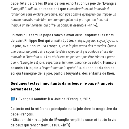
pape fêtait alors les 10 ans de son exhortation La joie de l’Evangile,
Evangelii Gaudium,
en rappelant que «
les chrétiens ont le devoir de
l’annoncer sans exclure personne, non pas comme quelqu’un qui impose un
nouveau devoir, mais bien comme quelqu’un qui partage une joie, qui
indique un bel horizon, qui offre un banquet désirable »
(n.14).
Un mois plus tard, le pape François avait aussi emprunté les mots
de saint Philippe Neri qui aimait répéter:
« Soyez joyeux, soyez joyeux ».
La joie, avait poursuivi François,
«est le plus grand des remèdes. Quand
une personne perd cette capacité d’être joyeuse, il y a quelque chose de
mauvais à l’intérieur ».
« Les chrétiens ne peuvent pas être tristes » parce
que «l ‘Évangile est joie, espérance, lumière, annonce du salut ».
François
associait à la joie
« l’expérience de la gratuité »,
du don et du don de
soi qui témoigne de la joie, parfois bruyante, des enfants de Dieu.
Quelques textes importants dans lequel le pape François
parlait de la joie
1. Evangelii Gaudium (La Joie de l’Évangile, 2013)
Ce texte est la référence principale sur la joie dans le magistère du
pape François.
• Citation clé : « La joie de l’Évangile remplit le cœur et toute la vie
de ceux qui rencontrent Jésus. » (n°1)