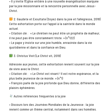
• Il y invite l’Église entière à une nouvelle évangélisation marquée
par la joie missionnaire et la rencontre personnelle avec Jésus-
Christ.
2. Gaudete et Exsultate (Soyez dans la joie et l’allégresse, 2018)
Cette exhortation porte sur l’appel à la sainteté dans le monde
actuel.
• Citation clé : « Le chrétien ne peut être un prophète de malheur,
il ne peut pas être constamment triste. » (n°122)
• Le pape y insiste sur une joie humble, enracinée dans la vie
quotidienne et dans la confiance en Dieu.
3. Christus Vivit (Le Christ vit, 2019)
Adressée aux jeunes, cette exhortation revient souvent sur la joie
de vivre avec le Christ.
• Citation clé : « Le Christ est vivant ! Il est notre espérance, et la
plus belle jeunesse de ce monde. » (n°1)
• François parle de la joie profonde que Dieu donne, différente des
plaisirs éphémères.
Autres références fréquentes à la joie
• Discours lors des Journées Mondiales de la Jeunesse : la joie
revient comme un thème central, notamment dans ses homélies.